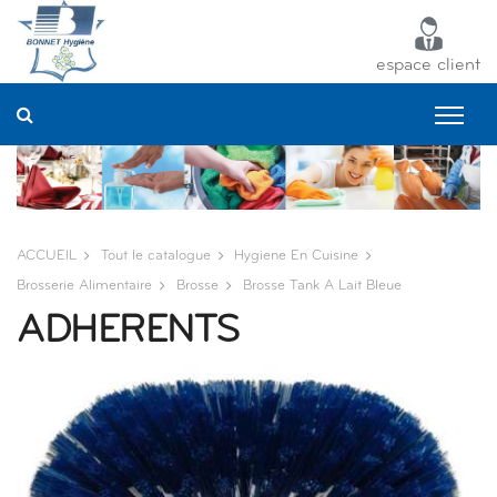
Panneau de gestion des cookies
espace client
ACCUEIL
Tout le catalogue
Hygiene En Cuisine
Brosserie Alimentaire
Brosse
Brosse Tank A Lait Bleue
ADHERENTS