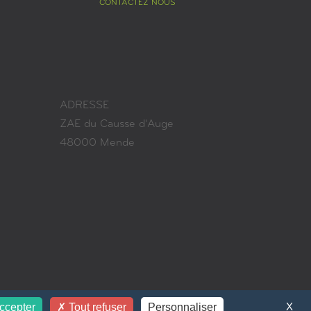
CONTACTEZ NOUS
ADRESSE
ZAE du Causse d'Auge
48000 Mende
X
ccepter
Tout refuser
Personnaliser