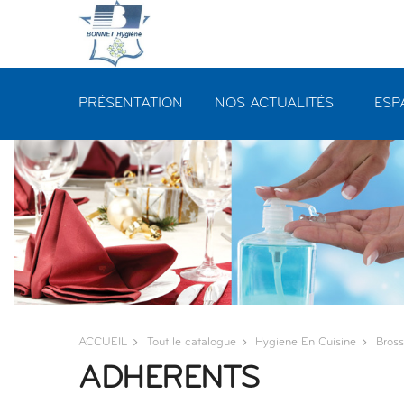
Panneau de gestion des cookies
PRÉSENTATION
NOS ACTUALITÉS
ESP
ACCUEIL
Tout le catalogue
Hygiene En Cuisine
Bross
ADHERENTS