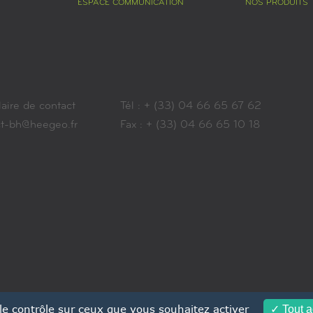
ESPACE COMMUNICATION
NOS PRODUITS
aire de contact
Tél : + (33) 04 66 65 67 62
ct-bh@heegeo.fr
Fax : + (33) 04 66 65 10 18
 le contrôle sur ceux que vous souhaitez activer
Tout a