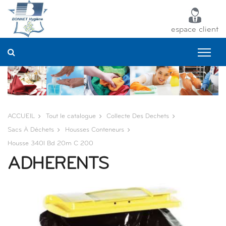
Panneau de gestion des cookies
espace client
ACCUEIL
Tout le catalogue
Collecte Des Dechets
Sacs À Déchets
Housses Conteneurs
Housse 340l Bd 20m C 200
ADHERENTS