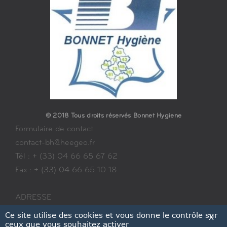
© 2018 Tous droits réservés Bonnet Hygiene
Formulaire de contact
contact-bh@heegeo.fr
Tél : + (33) 04 66 65 67 62
Fax : + (33) 04 66 65 10 18
ADRESSE
ZAE du Causse d'Auge
Ce site utilise des cookies et vous donne le contrôle sur
X
ceux que vous souhaitez activer
48000 Mende