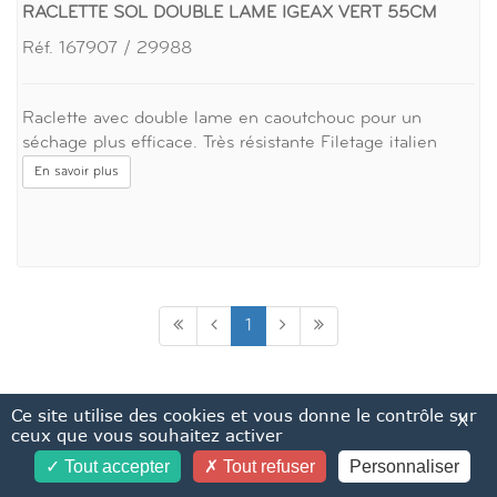
RACLETTE SOL DOUBLE LAME IGEAX VERT 55CM
Réf. 167907 / 29988
Raclette avec double lame en caoutchouc pour un
séchage plus efficace. Très résistante Filetage italien
En savoir plus
1
Ce site utilise des cookies et vous donne le contrôle sur
X
ceux que vous souhaitez activer
Tout accepter
Tout refuser
Personnaliser