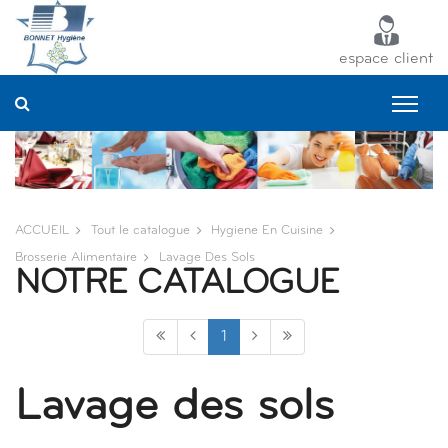
Panneau de gestion des cookies
espace client
ACCUEIL
Tout le catalogue
Hygiene En Cuisine
Brosserie Alimentaire
Lavage Des Sols
NOTRE CATALOGUE
1
Lavage des sols